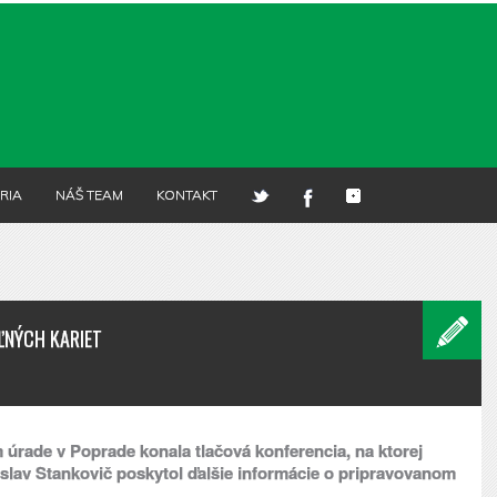
RIA
NÁŠ TEAM
KONTAKT
ĽNÝCH KARIET
 úrade v Poprade konala tlačová konferencia, na ktorej
nislav Stankovič poskytol ďalšie informácie o pripravovanom