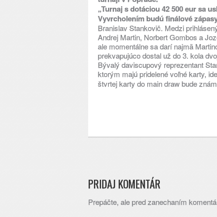
„Turnaj s dotáciou 42 500 eur sa u
Vyvrcholením budú finálové zápasy 
Branislav Stankovič. Medzi prihlásený
Andrej Martin, Norbert Gombos a Joze
ale momentálne sa darí najmä Martino
prekvapujúco dostal už do 3. kola dv
Bývalý daviscupový reprezentant Stan
ktorým majú pridelené voľné karty, id
štvrtej karty do main draw bude znám
PRIDAJ KOMENTÁR
Prepáčte, ale pred zanechaním komentá