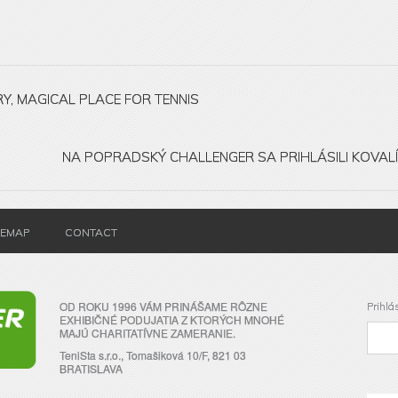
Y, MAGICAL PLACE FOR TENNIS
NA POPRADSKÝ CHALLENGER SA PRIHLÁSILI KOVALÍ
TEMAP
CONTACT
OD ROKU 1996 VÁM PRINÁŠAME RÔZNE
Prihlá
EXHIBIČNÉ PODUJATIA Z KTORÝCH MNOHÉ
MAJÚ CHARITATÍVNE ZAMERANIE.
TeniSta s.r.o., Tomašiková 10/F, 821 03
BRATISLAVA