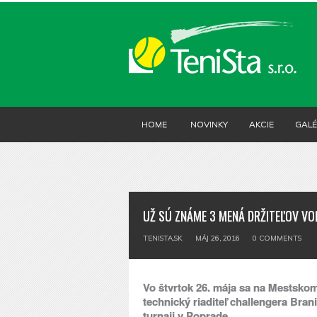
HOME
NOVINKY
AKCIE
GALÉ
UŽ SÚ ZNÁME 3 MENÁ DRŽITEĽOV VO
TENISTA.SK
MÁJ 26, 2016
0
COMMENTS
Vo štvrtok 26. mája sa na Mestskom
technický riaditeľ challengera Bra
turnaji v Poprade.