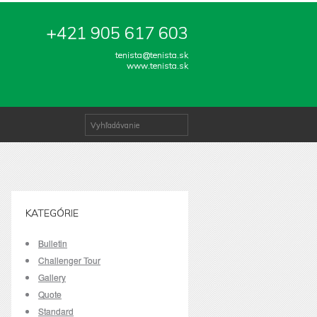
+421 905 617 603
tenista@tenista.sk
www.tenista.sk
KATEGÓRIE
Bulletin
Challenger Tour
Gallery
Quote
Standard