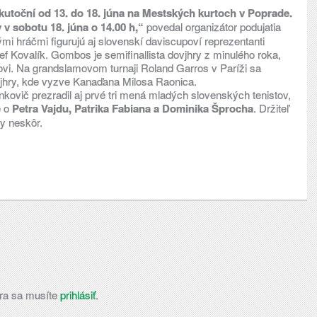
skutoční od 13. do 18. júna na Mestských kurtoch v Poprade.
v sobotu 18. júna o 14.00 h,“
povedal organizátor podujatia
mi hráčmi figurujú aj slovenskí daviscupoví reprezentanti
f Kovalík. Gombos je semifinallista dovjhry z minulého roka,
vi. Na grandslamovom turnaji Roland Garros v Paríži sa
ojhry, kde vyzve Kanaďana Milosa Raonica.
kovič prezradil aj prvé tri mená mladých slovenských tenistov,
e o
Petra Vajdu, Patrika Fabiana a Dominika Šprocha
. Držiteľ
y neskôr.
ra sa musíte
prihlásiť
.