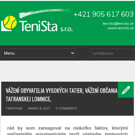
+421 905 617 603
tenista@tenista.sk
www.tenista.sk
VÁŽENÍ OBYVATELIA VYSOKÝCH TATIER, VÁŽENÍ OBČANIA
TATRANSKEJ LOMNICE,
TENISTA.SK
MAREC 8, 2017
0
COMMENTS
rád by som zareagoval na niekoľko faktov, ktorými
najčastejšie argumentujete proti výstavbe tenisových