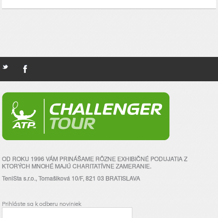
OD ROKU 1996 VÁM PRINÁŠAME RÔZNE EXHIBIČNÉ PODUJATIA Z
KTORÝCH MNOHÉ MAJÚ CHARITATÍVNE ZAMERANIE.
TeniSta s.r.o., Tomašiková 10/F, 821 03 BRATISLAVA
Prihláste sa k odberu noviniek