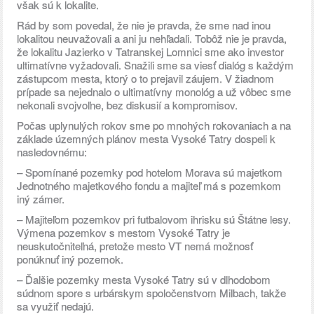
však sú k lokalite.
Rád by som povedal, že nie je pravda, že sme nad inou
lokalitou neuvažovali a ani ju nehľadali. Tobôž nie je pravda,
že lokalitu Jazierko v Tatranskej Lomnici sme ako investor
ultimatívne vyžadovali. Snažili sme sa viesť dialóg s každým
zástupcom mesta, ktorý o to prejavil záujem. V žiadnom
prípade sa nejednalo o ultimatívny monológ a už vôbec sme
nekonali svojvoľne, bez diskusií a kompromisov.
Počas uplynulých rokov sme po mnohých rokovaniach a na
základe územných plánov mesta Vysoké Tatry dospeli k
nasledovnému:
– Spomínané pozemky pod hotelom Morava sú majetkom
Jednotného majetkového fondu a majiteľ má s pozemkom
iný zámer.
– Majiteľom pozemkov pri futbalovom ihrisku sú Štátne lesy.
Výmena pozemkov s mestom Vysoké Tatry je
neuskutočniteľná, pretože mesto VT nemá možnosť
ponúknuť iný pozemok.
– Ďalšie pozemky mesta Vysoké Tatry sú v dlhodobom
súdnom spore s urbárskym spoločenstvom Milbach, takže
sa využiť nedajú.