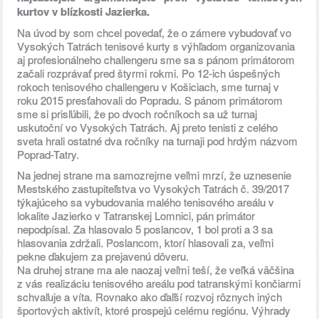
kurtov v blízkosti Jazierka.
Na úvod by som chcel povedať, že o zámere vybudovať vo
Vysokých Tatrách tenisové kurty s výhľadom organizovania
aj profesionálneho challengeru sme sa s pánom primátorom
začali rozprávať pred štyrmi rokmi. Po 12-ich úspešných
rokoch tenisového challengeru v Košiciach, sme turnaj v
roku 2015 presťahovali do Popradu. S pánom primátorom
sme si prisľúbili, že po dvoch ročníkoch sa už turnaj
uskutoční vo Vysokých Tatrách. Aj preto tenisti z celého
sveta hrali ostatné dva ročníky na turnaji pod hrdým názvom
Poprad-Tatry.
Na jednej strane ma samozrejme veľmi mrzí, že uznesenie
Mestského zastupiteľstva vo Vysokých Tatrách č. 39/2017
týkajúceho sa vybudovania malého tenisového areálu v
lokalite Jazierko v Tatranskej Lomnici, pán primátor
nepodpísal. Za hlasovalo 5 poslancov, 1 bol proti a 3 sa
hlasovania zdržali. Poslancom, ktorí hlasovali za, veľmi
pekne ďakujem za prejavenú dôveru.
Na druhej strane ma ale naozaj veľmi teší, že veľká väčšina
z vás realizáciu tenisového areálu pod tatranskými končiarmi
schvaľuje a víta. Rovnako ako ďaľší rozvoj rôznych iných
športových aktivít, ktoré prospejú celému regiónu. Výhrady