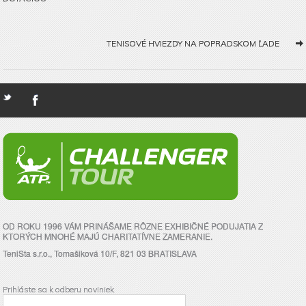
TENISOVÉ HVIEZDY NA POPRADSKOM ĽADE
OD ROKU 1996 VÁM PRINÁŠAME RÔZNE EXHIBIČNÉ PODUJATIA Z
KTORÝCH MNOHÉ MAJÚ CHARITATÍVNE ZAMERANIE.
TeniSta s.r.o., Tomašiková 10/F, 821 03 BRATISLAVA
Prihláste sa k odberu noviniek