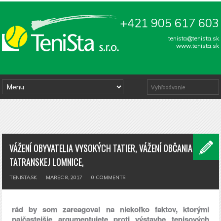
+421 905 617 603
tenista@tenista.sk
www.tenista.sk
VÁŽENÍ OBYVATELIA VYSOKÝCH TATIER, VÁŽENÍ OBČANIA
TATRANSKEJ LOMNICE,
TENISTA.SK
MAREC 8, 2017
0
COMMENTS
rád by som zareagoval na niekoľko faktov, ktorými
najčastejšie argumentujete proti výstavbe tenisových