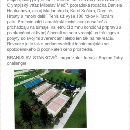
Olympijský víťaz Miloslav Mečíř, popradská rodáčka Daniela
Hantuchová, ale aj Marián Vajda, Karol Kučera, Dominik
Hrbatý a mnohí ďalší. Tenis už vyše 100 rokov k Tatrám
patrí. Profesionálni i amatérski tenisti sem desaťročia
prichádzajú na turnaje, na letnú či zimnú kondičnú prípravu a
po skončení aktívnej činnosti sa sem vracajú na tréningové
pobyty so svojimi zverencami alebo len tak na rekreáciu.
Rovnako je to tak s podporovateľmi tohoto projektu so
spoločenského či podnikateľského prostredia.
BRANISLAV STANKOVIČ, organizátor turnaja Poprad-Tatry
challenger