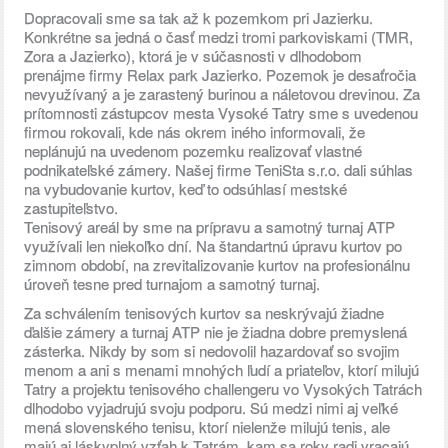
Dopracovali sme sa tak až k pozemkom pri Jazierku.
Konkrétne sa jedná o časť medzi tromi parkoviskami (TMR,
Zora a Jazierko), ktorá je v súčasnosti v dlhodobom
prenájme firmy Relax park Jazierko. Pozemok je desaťročia
nevyužívaný a je zarastený burinou a náletovou drevinou. Za
prítomnosti zástupcov mesta Vysoké Tatry sme s uvedenou
firmou rokovali, kde nás okrem iného informovali, že
neplánujú na uvedenom pozemku realizovať vlastné
podnikateľské zámery. Našej firme TeniSta s.r.o. dali súhlas
na vybudovanie kurtov, keď to odsúhlasí mestské
zastupiteľstvo.
Tenisový areál by sme na prípravu a samotný turnaj ATP
využívali len niekoľko dní. Na štandartnú úpravu kurtov po
zimnom období, na zrevitalizovanie kurtov na profesionálnu
úroveň tesne pred turnajom a samotný turnaj.
Za schválením tenisových kurtov sa neskrývajú žiadne
ďalšie zámery a turnaj ATP nie je žiadna dobre premyslená
zásterka. Nikdy by som si nedovolil hazardovať so svojim
menom a ani s menami mnohých ľudí a priateľov, ktorí milujú
Tatry a projektu tenisového challengeru vo Vysokých Tatrách
dlhodobo vyjadrujú svoju podporu. Sú medzi nimi aj veľké
mená slovenského tenisu, ktorí nielenže milujú tenis, ale
majú aj láskyplný vzťah k Tatrám, kam sa roky radi vracajú.