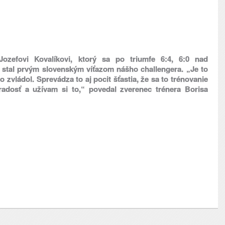
 Jozefovi Kovalíkovi, ktorý sa po triumfe 6:4, 6:0 nad
tal prvým slovenským víťazom nášho challengera. „Je to
o zvládol. Sprevádza to aj pocit šťastia, že sa to trénovanie
 radosť a užívam si to,“ povedal zverenec trénera Borisa