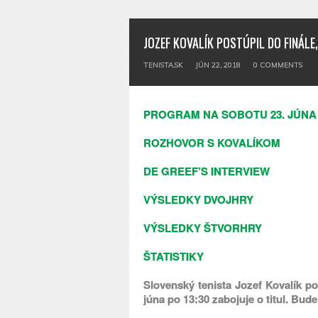
JOZEF KOVALÍK POSTÚPIL DO FINÁLE
TENISTA.SK
JÚN 22, 2018
0
COMMENTS
PROGRAM NA SOBOTU 23. JÚNA
ROZHOVOR S KOVALÍKOM
DE GREEF’S INTERVIEW
VÝSLEDKY DVOJHRY
VÝSLEDKY ŠTVORHRY
ŠTATISTIKY
Slovenský tenista Jozef Kovalík po
júna po 13:30 zabojuje o titul. Bu