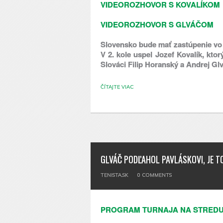
VIDEOROZHOVOR S KOVALÍKOM
VIDEOROZHOVOR S GLVÁČOM
Slovensko bude mať zastúpenie vo š
V 2. kole uspel Jozef Kovalík, kt
Slováci Filip Horanský a Andrej Glv
ČÍTAJTE VIAC
GLVÁČ PODĽAHOL PAVLÁSKOVI, JE 
TENISTA.SK
0
COMMENTS
PROGRAM TURNAJA NA STREDU 