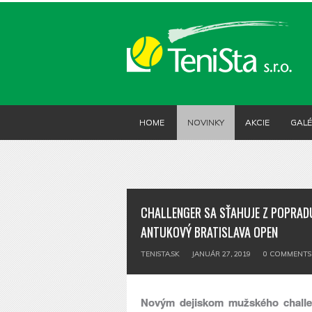
HOME
NOVINKY
AKCIE
GALÉ
CHALLENGER SA SŤAHUJE Z POPRADU
ANTUKOVÝ BRATISLAVA OPEN
TENISTA.SK
JANUÁR 27, 2019
0
COMMENTS
Novým dejiskom mužského challeng