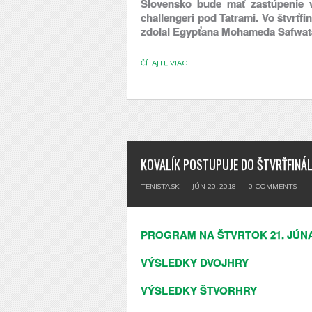
Slovensko bude mať zastúpenie 
challengeri pod Tatrami. Vo štvrťfi
zdolal Egypťana Mohameda Safwata p
ČÍTAJTE VIAC
KOVALÍK POSTUPUJE DO ŠTVRŤFINÁL
TENISTA.SK
JÚN 20, 2018
0
COMMENTS
PROGRAM NA ŠTVRTOK 21. JÚN
VÝSLEDKY DVOJHRY
VÝSLEDKY ŠTVORHRY