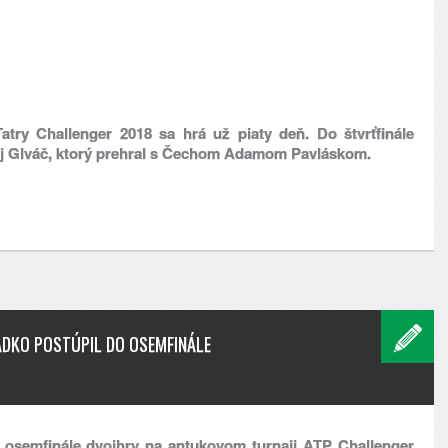
try Challenger 2018 sa hrá už piaty deň. Do štvrťfinále
ej Glváč, ktorý prehral s Čechom Adamom Pavláskom.
ADKO POSTÚPIL DO OSEMFINÁLE
ú v osemfinále dvojhry na antukovom turnaji ATP Challenger