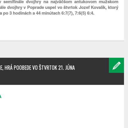
v semifinále dvojhry na najväčšom antukovom mužskom
nále dvojhry v Poprade uspel vo štvrtok Jozef Kovalík, ktorý
o 3 hodinách a 44 minútach 6:7(7), 7:6(5) 6:4.
E, HRÁ POOBEDE VO ŠTVRTOK 21. JÚNA
A