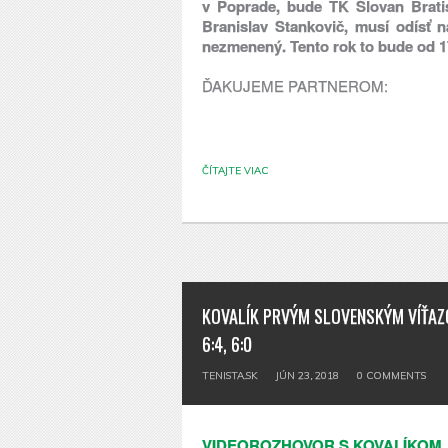
v Poprade, bude TK Slovan Bratis
Branislav Stankovič, musí odísť 
nezmenený. Tento rok to bude od 17
ĎAKUJEME PARTNEROM:
ČÍTAJTE VIAC
KOVALÍK PRVÝM SLOVENSKÝM VÍŤA
6:4, 6:0
TENISTA.SK
JÚN 23, 2018
0
COMMENTS
VIDEOROZHOVOR S KOVALÍKOM