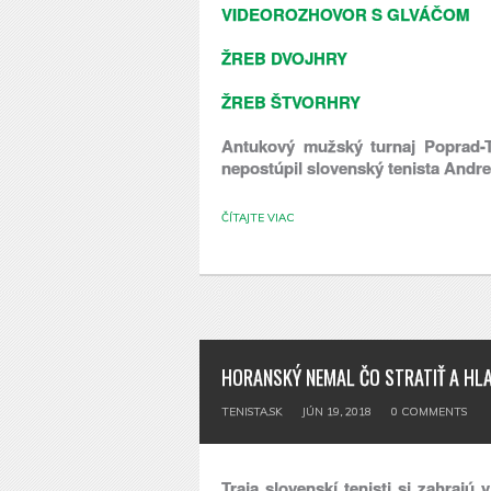
VIDEOROZHOVOR S GLVÁČOM
ŽREB DVOJHRY
ŽREB ŠTVORHRY
Antukový mužský turnaj Poprad-Ta
nepostúpil slovenský tenista Andr
ČÍTAJTE VIAC
HORANSKÝ NEMAL ČO STRATIŤ A HL
TENISTA.SK
JÚN 19, 2018
0
COMMENTS
Traja slovenskí tenisti si zahraj