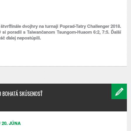
tvrťfinále dvojhry na turnaji Poprad-Tatry Challenger 2018.
orý si poradil s Taiwančanom Tsungom-Huaom 6:2, 7:5. Ďalší
áč ďalej nepostúpili.
TO BOHATÁ SKÚSENOSŤ
20. JÚNA