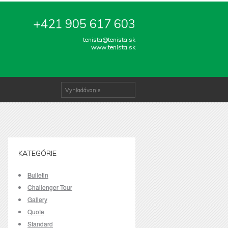
+421 905 617 603
tenista@tenista.sk
www.tenista.sk
KATEGÓRIE
Bulletin
Challenger Tour
Gallery
Quote
Standard