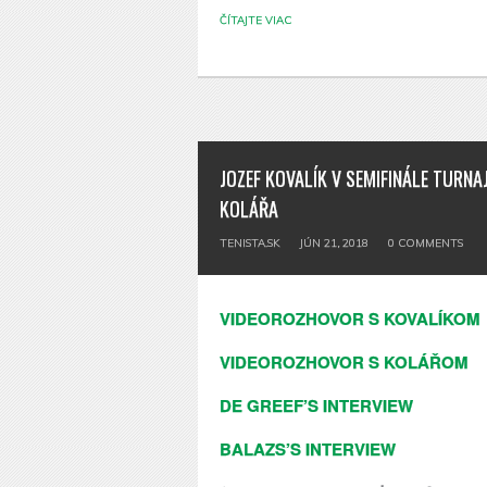
ČÍTAJTE VIAC
JOZEF KOVALÍK V SEMIFINÁLE TURN
KOLÁŘA
TENISTA.SK
JÚN 21, 2018
0
COMMENTS
VIDEOROZHOVOR S KOVALÍKOM
VIDEOROZHOVOR S KOLÁŘOM
DE GREEF’S INTERVIEW
BALAZS’S INTERVIEW