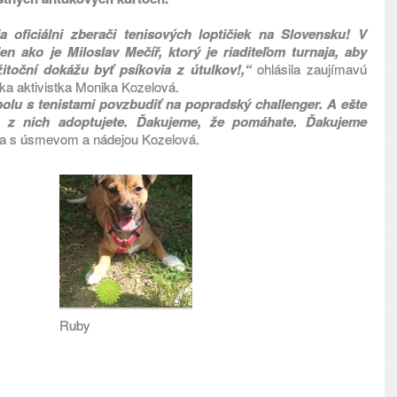
a oficiálni zberači tenisových loptičiek na Slovensku! V
 ako je Miloslav Mečíř, ktorý je riaditeľom turnaja, aby
žitoční dokážu byť psíkovia z útulkov!,“
ohlásila zaujímavú
ska aktivistka Monika Kozelová.
polu s tenistami povzbudiť na popradský challenger. A ešte
o z nich adoptujete. Ďakujeme, že pomáhate. Ďakujeme
a s úsmevom a nádejou Kozelová.
Ruby