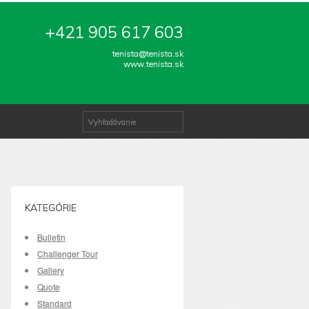
+421 905 617 603
tenista@tenista.sk
www.tenista.sk
KATEGÓRIE
Bulletin
Challenger Tour
Gallery
Quote
Standard