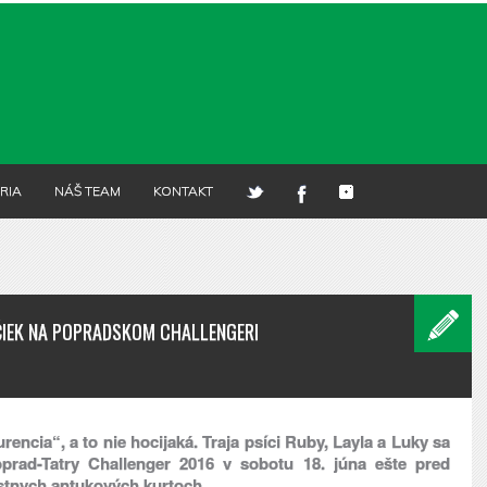
RIA
NÁŠ TEAM
KONTAKT
ČIEK NA POPRADSKOM CHALLENGERI
encia“, a to nie hocijaká. Traja psíci Ruby, Layla a Luky sa
rad-Tatry Challenger 2016 v sobotu 18. júna ešte pred
stnych antukových kurtoch.