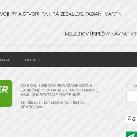
VOJHRY A ŠTVORHRY, HRÁ ZEBALLOS, FABIAN I MARTIN
MELZEROV ÚSPEŠNÝ NÁVRAT V P
TEMAP
CONTACT
OD ROKU 1996 VÁM PRINÁŠAME RÔZNE
Prihlá
EXHIBIČNÉ PODUJATIA Z KTORÝCH MNOHÉ
MAJÚ CHARITATÍVNE ZAMERANIE.
TeniSta s.r.o., Tomašiková 10/F, 821 03
BRATISLAVA