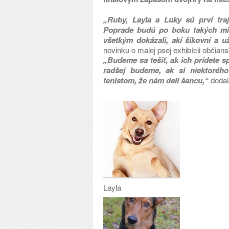
„Ruby, Layla a Luky sú prví traj
Poprade budú po boku takých mien
všetkým dokázali, akí šikovní a u
novinku o malej psej exhibícii občian
„Budeme sa tešiť, ak ich prídete s
radšej budeme, ak si niektoréh
tenistom, že nám dali šancu,“
dodal
Layla