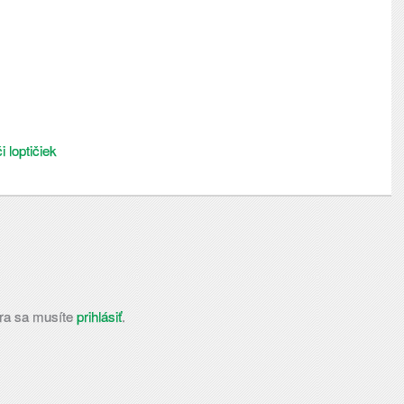
i loptičiek
ra sa musíte
prihlásiť
.