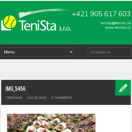
+421 905 617 603
tenista@tenista.sk
www.tenista.sk
IMG_5456
TENISTA.SK
JÚN 25, 2018
0
COMMENTS