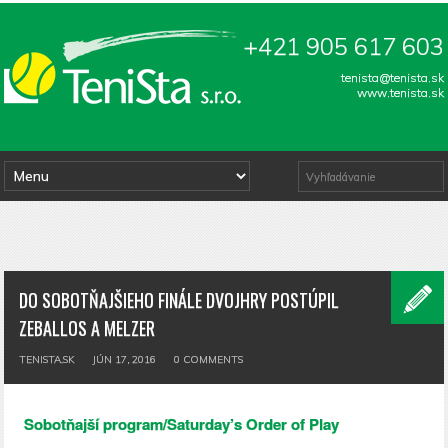
+421 905 617 603
tenista@tenista.sk
www.tenista.sk
DO SOBOTŇAJŠIEHO FINÁLE DVOJHRY POSTÚPIL
ZEBALLOS A MELZER
TENISTA.SK
JÚN 17, 2016
0
COMMENTS
Sobotňajší program/Saturday’s Order of Play