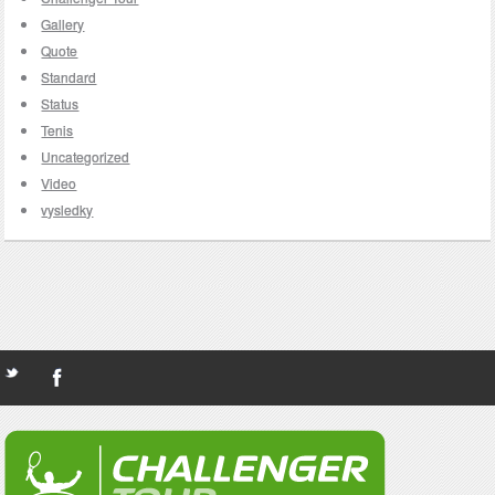
Gallery
Quote
Standard
Status
Tenis
Uncategorized
Video
vysledky