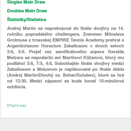
Singles Main Draw
Doubles Main Draw
Štatistiky/Statistics
Andrej Martin sa neprebojoval do finále dvojhry na 14.
ročníku popradského challengera. Zverenec Miloslava
Grolmusa z trnavskej EMPIRE Tennis Academy prehral s
Argentínčanom Horaciom Zeballosom v dvoch setoch
3:6, 3:6. Prejsť cez semifinálového súpera Geralda
Melzera sa nepodarilo ani Martinovi Kližanovi, ktorý mu
podľahol 3:6, 7:5, 4:6. Sobotňajšie finále dvojhry medzi
Zeballosom a Melzerom je naplánované po finále debla
(Andrej Martin/Dlouhý vs. Behar/Golubev), ktoré sa hrá
od 12:30. Medzi zápasmi sa bude konať 15-minútová
exhibícia.
ČÍTAJTE VIAC