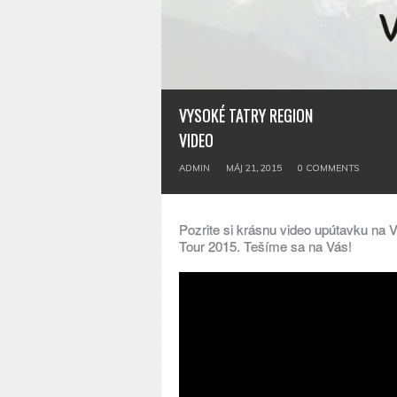
VYSOKÉ TATRY REGION
VIDEO
ADMIN
MÁJ 21, 2015
0
COMMENTS
Pozrite si krásnu video upútavku na
Tour 2015. Tešíme sa na Vás!