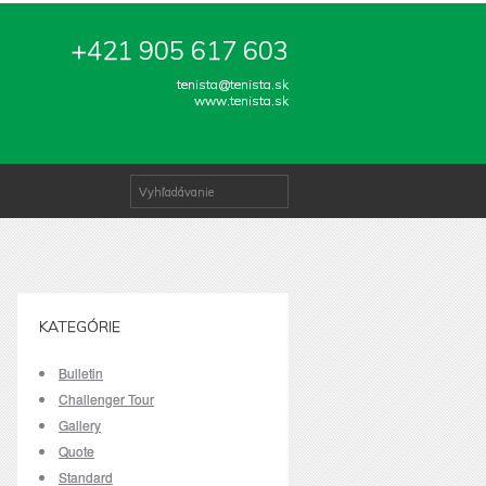
+421 905 617 603
tenista@tenista.sk
www.tenista.sk
KATEGÓRIE
Bulletin
Challenger Tour
Gallery
Quote
Standard