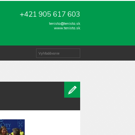
+421 905 617 603
tenista@tenista.sk
www.tenista.sk